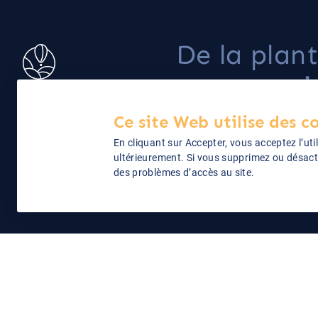
De la plan
: une pass
le café de
20 rue des Hauts-Pavés
Ce site Web utilise des c
44000 Nantes
spécialité
En cliquant sur Accepter, vous acceptez l’uti
06 40 17 04 57
ultérieurement. Si vous supprimez ou désact
des problèmes d’accès au site.
Cime ©2026
Politique de confidentialité