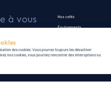
te à vous
Nos cafés
ion pour
Équipements
Goodies
ookies
Cadeaux
lisation des cookies. Vous pourrez toujours les désactiver
ivez nos cookies, vous pourriez rencontrer des interruptions ou
Conditions Générales de Vente
Mention