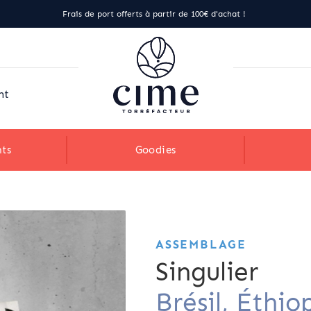
Frais de port offerts à partir de 100€ d'achat !
nt
ts
Goodies
ASSEMBLAGE
Singulier
Brésil, Éthio