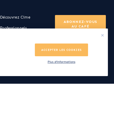
Découvrez Cime
ABONNEZ-VOUS
AU CAFÉ
Professionnels
FAQ
Nous contacter
ACCEPTER LES COOKIES
Plus d’informations
Webdesign et développement by
TOD
s légales