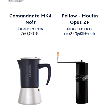
Comandante MK4
Fellow - Moulin
Noir
Opus ZF
ÉQUIPEMENTS
ÉQUIPEMENTS
260,00 €
249,00 €
En rupture de stock