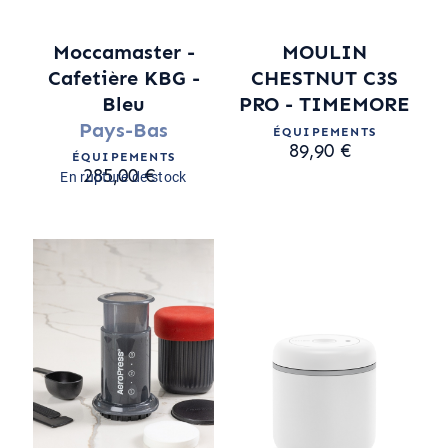
Moccamaster -
MOULIN
Cafetière KBG -
CHESTNUT C3S
Bleu
PRO - TIMEMORE
Pays-Bas
ÉQUIPEMENTS
89,90 €
ÉQUIPEMENTS
285,00 €
En rupture de stock