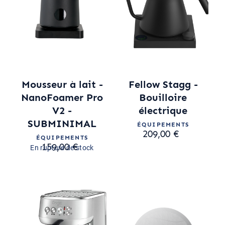
Mousseur à lait -
Fellow Stagg -
NanoFoamer Pro
Bouilloire
V2 -
électrique
SUBMINIMAL
ÉQUIPEMENTS
209,00 €
ÉQUIPEMENTS
159,00 €
En rupture de stock