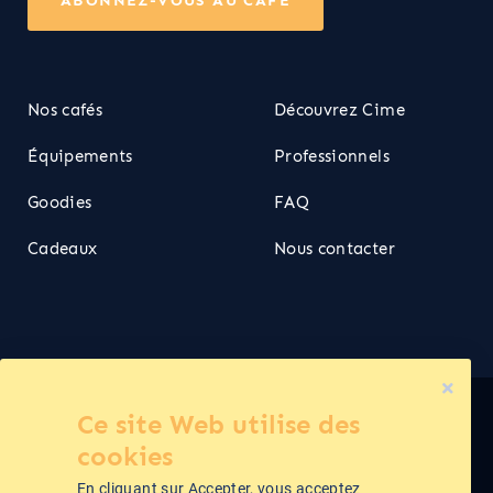
ABONNEZ-VOUS AU CAFÉ
Nos cafés
Découvrez Cime
Équipements
Professionnels
Goodies
FAQ
Cadeaux
Nous contacter
Ce site Web utilise des
Cime ©2026
cookies
En cliquant sur Accepter, vous acceptez