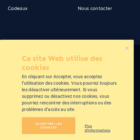
Cadeaux
Nous contacter
Ce site Web utilise des
Cime ©2026
cookies
En cliquant sur Accepter, vous acceptez
Politique de confidentialité
l’utilisation des cookies. Vous pourrez toujours
les désactiver ultérieurement. Si vous
supprimez ou désactivez nos cookies, vous
Conditions Générales de Vente
pourriez rencontrer des interruptions ou des
problèmes d’accès au site.
Mentions légales
ACCEPTER LES
Webdesign et développement by
TOD
Plus
COOKIES
d’informations