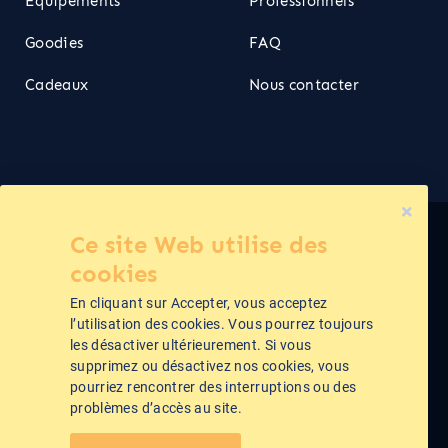
Équipements
Professionnels
Goodies
FAQ
Cadeaux
Nous contacter
Ce site Web utilise des
Cime ©2026
cookies
En cliquant sur Accepter, vous acceptez
Politique de confidentialité
l’utilisation des cookies. Vous pourrez toujours
les désactiver ultérieurement. Si vous
supprimez ou désactivez nos cookies, vous
Conditions Générales de Vente
pourriez rencontrer des interruptions ou des
problèmes d’accès au site.
Mentions légales