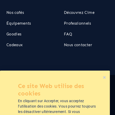
Nos cafés
Découvrez Cime
Équipements
Professionnels
Goodies
FAQ
Cadeaux
Nous contacter
Ce site Web utilise des
Cime ©2026
cookies
En cliquant sur Accepter, vous acceptez
Politique de confidentialité
l’utilisation des cookies. Vous pourrez toujours
les désactiver ultérieurement. Si vous