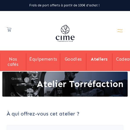
Frais de port offerts à partir de 100€ d'achat !
Nos
Équipements
Goodies
Ateliers
Cadea
cafés
Atelier Torréfaction
À qui offrez-vous cet atelier ?