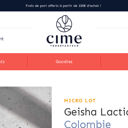
Frais de port offerts à partir de 100€ d'achat !
nt
ts
Goodies
MICRO LOT
Geisha Lacti
Colombie