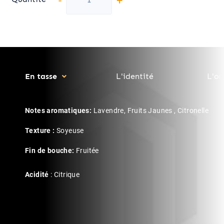
En tasse
L'identité
L'or
Notes aromatiques:
Lavendre, Fruits Jaunes , Citronelle
Texture :
Soyeuse
Fin de bouche:
Fruitée
Acidité
: Citrique