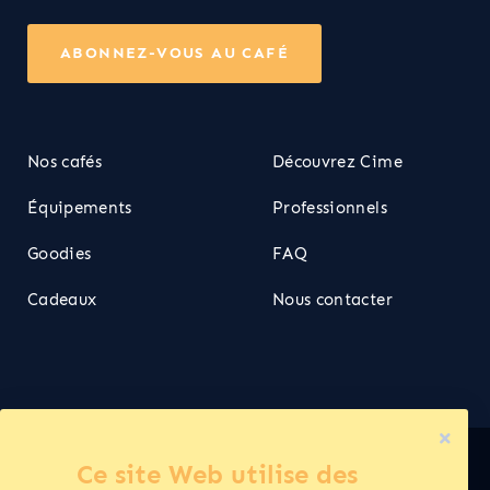
ABONNEZ-VOUS AU CAFÉ
Nos cafés
Découvrez Cime
Équipements
Professionnels
Goodies
FAQ
Cadeaux
Nous contacter
Ce site Web utilise des
Cime ©2026