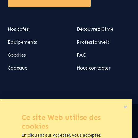
Nos cafés
Découvrez Cime
Équipements
Professionnels
Goodies
FAQ
Cadeaux
Nous contacter
Ce site Web utilise des
Cime ©2026
cookies
En cliquant sur Accepter, vous acceptez