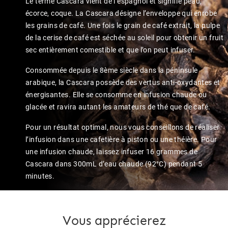
L
e terme Cascara vient de l’espagnol et signifie peau,
écorce, coque. La Cascara désigne l’enveloppe qui enrobe
les grains de café. Une fois le grain de café extrait, la pulpe
de la cerise de café est séchée au soleil pour obtenir un fruit
sec entièrement comestible et que l’on peut infuser.
Consommée depuis le 8ème siècle dans la péninsule
arabique, la Cascara possède des vertus anti-oxydantes et
énergisantes. Elle se consomme en infusion chaude ou
glacée et ravira autant les amateurs de thé que de café.
Pour un résultat optimal, nous vous conseillons de réaliser
l’infusion dans une cafetière à piston ou une théière. Pour
une infusion chaude, laissez infuser 16 grammes de
Cascara dans 300mL d’eau chaude (92°C) pendant 5
minutes.
Vous apprécierez