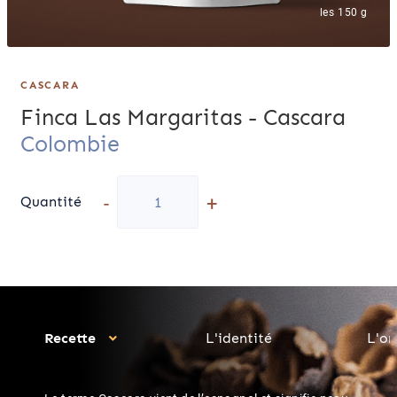
les 150 g
CASCARA
Finca Las Margaritas - Cascara
Colombie
-
+
Quantité
Recette
L'identité
L'or