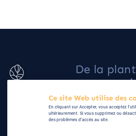
De la plan
: une pass
le café de
20 rue des Hauts-Pavés
Ce site Web utilise des c
44000 Nantes
spécialité
En cliquant sur Accepter, vous acceptez l’uti
06 40 17 04 57
ultérieurement. Si vous supprimez ou désact
des problèmes d’accès au site.