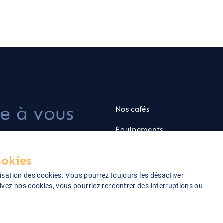
te à vous
Nos cafés
ion pour
Équipements
Goodies
ookies
Cadeaux
lisation des cookies. Vous pourrez toujours les désactiver
ivez nos cookies, vous pourriez rencontrer des interruptions ou