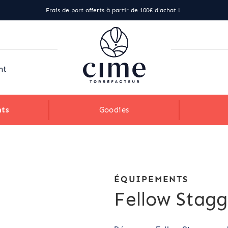
Frais de port offerts à partir de 100€ d'achat !
nt
ts
Goodies
ÉQUIPEMENTS
Fellow Stagg 