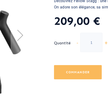
Découvrez Fellow Stagg : une bo
On adore son élégance, sa simp
209,00 €
-
+
Quantité
COMMANDER