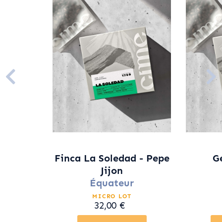
Finca La Soledad - Pepe
G
Jijon
Équateur
MICRO LOT
32,00 €